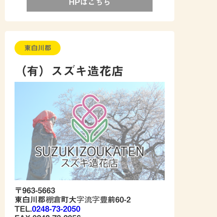
HPはこちら
東白川郡
（有）スズキ造花店
〒963-5663
東白川郡棚倉町大字流字豊前60-2
TEL.
0248-73-2050