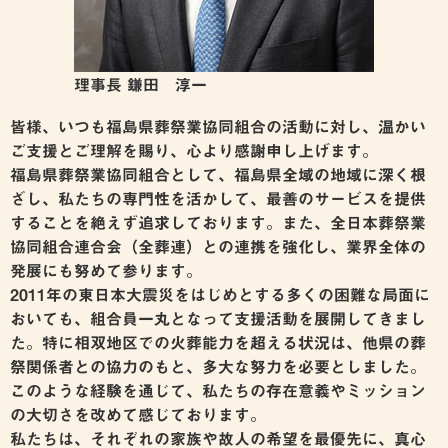
理事長 鎌田 淳一
皆様、いつも福島県葬祭業協同組合の活動に対し、温かい
ご支援とご理解を賜り、心より感謝申し上げます。
福島県葬祭業協同組合として、福島県全域の地域に深く根
ざし、私たちの専門性を活かして、最善のサービスを提供
することを絶えず追求しております。また、全日本葬祭業
協同組合連合会（全葬連）との連携を強化し、業界全体の
発展にも努めて参ります。
2011年の東日本大震災をはじめとする多くの困難な局面に
おいても、組合員一丸となって支援活動を展開してきまし
た。特に相双地区での火葬能力を超える状況は、他県の葬
祭関係者との協力のもと、多大な努力を必要としました。
このような経験を通じて、私たちの存在意義やミッション
の大切さを改めて感じております。
私たちは、それぞれの家族や故人の希望を最優先に、真心